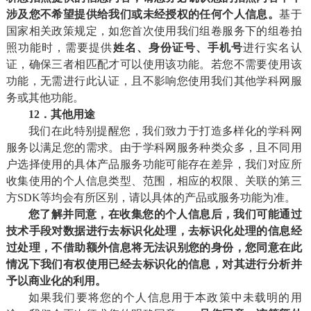
涉及您不希望提供给我们或未经授权的任何个人信息。
基于
国家相关政策规定，如您首次使用我们组卷服务下的组卷拍
照功能时，需要提供
姓名、身份证号、手机号
进行实名认
证，确保三者相匹配才可以使用该功能。若您不需要使用该
功能，无需进行此认证，且不影响您使用我们其他学科网服
务或其他功能。
12．其他用
途
我们在此特别提醒您，我们致力于打造多样化的学科网
服务以满足您的需求。由于学科网服务种类众多，且不同用
户选择使用的具体产品服务功能可能存在差异，我们对应所
收集使用的个人信息类型、范围，相应的权限、关联的第三
方SDK等均会有所区别，请以具体的产品或服务功能为准。
您了解并同意，在收集您的个人信息后，我们可能通过
技术手段对数据进行去标识化处理，去标识化处理的信息
经
过处理，不借助额外信息将
无法识别您的身份，
您同意在此
情况下我们有权
使用已经去标识化的信息，对
其
进行分析并
予以商业化的利用。
如果我们要将您的个人信息用于本政策中未载明的用