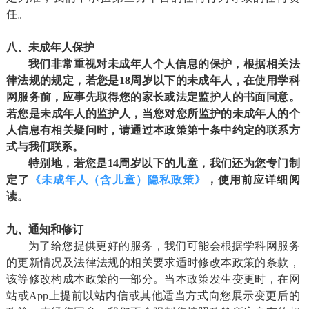
任。
八、未成年人保护
我们非常重视对未成年人个人信息的保护，根据相关法
律法规的规定，若
您
是18周岁以下的未成年人，在使用
学科
网
服务前，应事先取得您的家长或法定监护人的书面同意。
若
您
是未成年人的监护人，当
您
对
您
所监护的未成年人的个
人信息有相关疑问时，请通过
本政策
第十
条中约定
的联系方
式与我们联系。
特别地，若
您
是14周岁以下的儿童，我们还为
您
专门制
定了
《未成年人（含儿童）隐私政策》
，使用前应详细阅
读。
九、通知和修订
为了给您提供更好的服务，我们可能会根据学科网服务
的更新情况及法律法规的相关要求适时修改本政策的条款，
该等修改构成本政策的一部分。当本政策发生变更时，在网
站或App上提前以站内信或其他适当方式向您展示变更后的