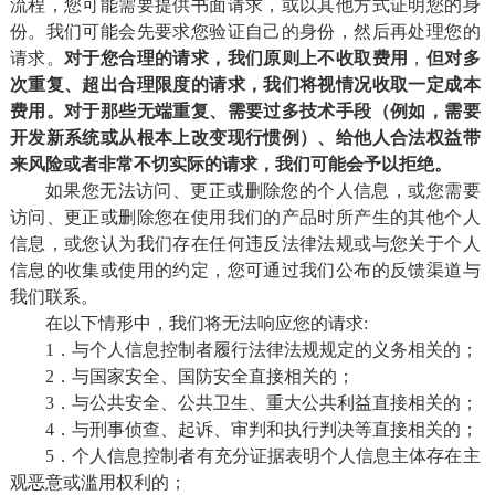
流程，您可能需要提供书面请求，或以其他方式证明您的身
份。我们可能会先要求您验证自己的身份，然后再处理您的
请求。
对于您合理的请求，我们原则上不收取费用
，
但对多
次重复、超出合理限度的请求，我们将视情况收取一定成本
费用。对于那些无端重复、需要过多技术手段
（
例如，需要
开发新系统或从根本上改变现行惯例
）
、给他人合法权益带
来风险或者非常不切实际的请求，我们可能会予以拒绝。
如果您无法访问、更正或删除您的个人信息，或您需要
访问、更正或删除您在使用我们的产品时所产生的其他个人
信息，或您认为我们存在任何违反法律法规或与您关于个人
信息的收集或使用的约定，您可通过我们公布的反馈渠道与
我们联系。
在以下情形中，我们将无法响应您的请求:
1．与个人信息控制者履行法律法规规定的义务相关的；
2．与国家安全、国防安全直接相关的；
3．与公共安全、公共卫生、重大公共利益直接相关的；
4．与刑事侦查、起诉、审判和执行判决等直接相关的；
5．个人信息控制者有充分证据表明个人信息主体存在主
观恶意或滥用权利的；